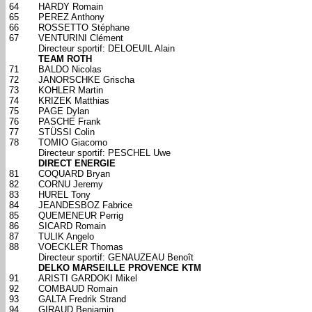
64
HARDY Romain
65
PEREZ Anthony
66
ROSSETTO Stéphane
67
VENTURINI Clément
Directeur sportif: DELOEUIL Alain
TEAM ROTH
71
BALDO Nicolas
72
JANORSCHKE Grischa
73
KOHLER Martin
74
KRIZEK Matthias
75
PAGE Dylan
76
PASCHE Frank
77
STÜSSI Colin
78
TOMIO Giacomo
Directeur sportif: PESCHEL Uwe
DIRECT ENERGIE
81
COQUARD Bryan
82
CORNU Jeremy
83
HUREL Tony
84
JEANDESBOZ Fabrice
85
QUEMENEUR Perrig
86
SICARD Romain
87
TULIK Angelo
88
VOECKLER Thomas
Directeur sportif: GENAUZEAU Benoît
DELKO MARSEILLE PROVENCE KTM
91
ARISTI GARDOKI Mikel
92
COMBAUD Romain
93
GALTA Fredrik Strand
94
GIRAUD Benjamin