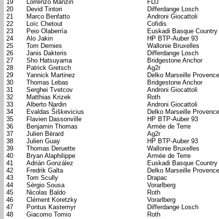
19
Lorrenzo Manzin
FDJ
20
Devid Tintori
Differdange Losch
21
Marco Benfatto
Androni Giocattoli
22
Loïc Chetout
Cofidis
23
Peio Olaberría
Euskadi Basque Country
24
Alo Jakin
HP BTP-Auber 93
25
Tom Dernies
Wallonie Bruxelles
26
Janis Dakteris
Differdange Losch
27
Sho Hatsuyama
Bridgestone Anchor
28
Patrick Gretsch
Ag2r
29
Yannick Martinez
Delko Marseille Provenc
30
Thomas Lebas
Bridgestone Anchor
31
Serghei Tvetcov
Androni Giocattoli
32
Matthias Krizek
Roth
33
Alberto Nardin
Androni Giocattoli
34
Evaldas Šiškevicius
Delko Marseille Provenc
35
Flavien Dassonville
HP BTP-Auber 93
36
Benjamin Thomas
Armée de Terre
37
Julien Bérard
Ag2r
38
Julien Guay
HP BTP-Auber 93
39
Thomas Deruette
Wallonie Bruxelles
40
Bryan Alaphilippe
Armée de Terre
41
Adrián González
Euskadi Basque Country
42
Fredrik Galta
Delko Marseille Provenc
43
Tom Scully
Drapac
44
Sérgio Sousa
Vorarlberg
45
Nicolas Baldo
Roth
46
Clément Koretzky
Vorarlberg
47
Pontus Kastemyr
Differdange Losch
48
Giacomo Tomio
Roth