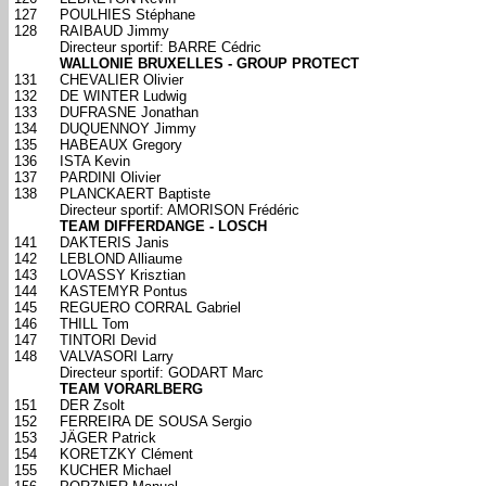
127
POULHIES Stéphane
128
RAIBAUD Jimmy
Directeur sportif: BARRE Cédric
WALLONIE BRUXELLES - GROUP PROTECT
131
CHEVALIER Olivier
132
DE WINTER Ludwig
133
DUFRASNE Jonathan
134
DUQUENNOY Jimmy
135
HABEAUX Gregory
136
ISTA Kevin
137
PARDINI Olivier
138
PLANCKAERT Baptiste
Directeur sportif: AMORISON Frédéric
TEAM DIFFERDANGE - LOSCH
141
DAKTERIS Janis
142
LEBLOND Alliaume
143
LOVASSY Krisztian
144
KASTEMYR Pontus
145
REGUERO CORRAL Gabriel
146
THILL Tom
147
TINTORI Devid
148
VALVASORI Larry
Directeur sportif: GODART Marc
TEAM VORARLBERG
151
DER Zsolt
152
FERREIRA DE SOUSA Sergio
153
JÄGER Patrick
154
KORETZKY Clément
155
KUCHER Michael