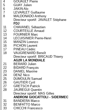
4
GOUAULT Pierre
5
GUAY Julien
6
JAKIN Alo
7
LEVARLET Guillaume
8
MALDONADO Anthony
Directeur sportif: JAVALET Stéphane
FDJ
11
CHAVANEL Sébastien
12
COURTEILLE Arnaud
13
FOURNIER Marc
14
LECUISINIER Pierre-Henri
15
MANZIN Lorenzo
16
PICHON Laurent
17
PINEAU Cédric
18
VAUGRENARD Benoît
Directeur sportif: BRICAUD Thierry
AG2R LA MONDIALE
21
BERARD Julien
22
BIDARD François
23
DANIEL Maxime
24
DENZ Nico
25
DUMOULIN Samuel
26
GAUTIER Cyril
27
GRETSCH Patrick
28
JAUREGUI Quentin
Directeur sportif: MAS Gilles
ANDRONI GIOCATTOLI - SIDERMEC
31
BANDIERA Marco
32
BENFATTO Marco
33
CHICCHI Francesco