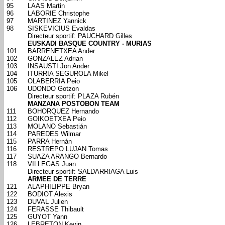
95
LAAS Martin
96
LABORIE Christophe
97
MARTINEZ Yannick
98
SISKEVICIUS Evaldas
Directeur sportif: PAUCHARD Gilles
EUSKADI BASQUE COUNTRY - MURIAS
101
BARRENETXEA Ander
102
GONZALEZ Adrian
103
INSAUSTI Jon Ander
104
ITURRIA SEGUROLA Mikel
105
OLABERRIA Peio
106
UDONDO Gotzon
Directeur sportif: PLAZA Rubén
MANZANA POSTOBON TEAM
111
BOHORQUEZ Hernando
112
GOIKOETXEA Peio
113
MOLANO Sebastián
114
PAREDES Wilmar
115
PARRA Hernán
116
RESTREPO LUJAN Tomas
117
SUAZA ARANGO Bernardo
118
VILLEGAS Juan
Directeur sportif: SALDARRIAGA Luis
ARMEE DE TERRE
121
ALAPHILIPPE Bryan
122
BODIOT Alexis
123
DUVAL Julien
124
FERASSE Thibault
125
GUYOT Yann
126
LEBRETON Kevin