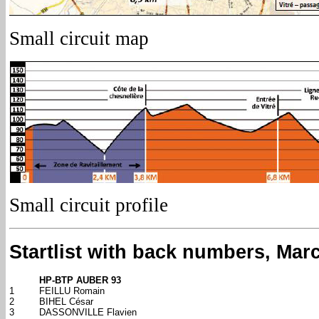
Small circuit map
Small circuit profile
Startlist with back numbers, Mar
HP-BTP AUBER 93
1
FEILLU Romain
2
BIHEL César
3
DASSONVILLE Flavien