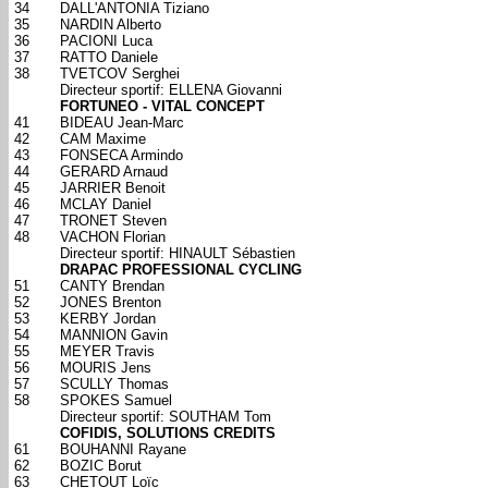
34
DALL'ANTONIA Tiziano
35
NARDIN Alberto
36
PACIONI Luca
37
RATTO Daniele
38
TVETCOV Serghei
Directeur sportif: ELLENA Giovanni
FORTUNEO - VITAL CONCEPT
41
BIDEAU Jean-Marc
42
CAM Maxime
43
FONSECA Armindo
44
GERARD Arnaud
45
JARRIER Benoit
46
MCLAY Daniel
47
TRONET Steven
48
VACHON Florian
Directeur sportif: HINAULT Sébastien
DRAPAC PROFESSIONAL CYCLING
51
CANTY Brendan
52
JONES Brenton
53
KERBY Jordan
54
MANNION Gavin
55
MEYER Travis
56
MOURIS Jens
57
SCULLY Thomas
58
SPOKES Samuel
Directeur sportif: SOUTHAM Tom
COFIDIS, SOLUTIONS CREDITS
61
BOUHANNI Rayane
62
BOZIC Borut
63
CHETOUT Loïc