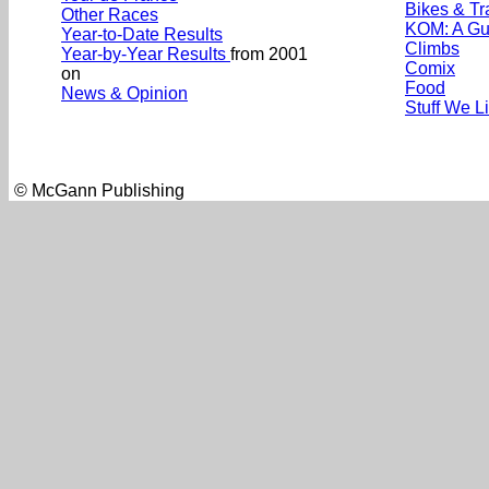
Bikes & Tr
Other Races
KOM: A Gu
Year-to-Date Results
Climbs
Year-by-Year Results
from 2001
Comix
on
Food
News & Opinion
Stuff We L
© McGann Publishing