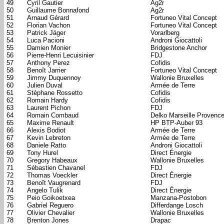
49
Cyril Gautier
Ag2r
50
Guillaume Bonnafond
Ag2r
51
Arnaud Gérard
Fortuneo Vital Concept
52
Florian Vachon
Fortuneo Vital Concept
53
Patrick Jäger
Vorarlberg
54
Luca Pacioni
Androni Giocattoli
55
Damien Monier
Bridgestone Anchor
56
Pierre-Henri Lecuisinier
FDJ
57
Anthony Perez
Cofidis
58
Benoît Jarrier
Fortuneo Vital Concept
59
Jimmy Duquennoy
Wallonie Bruxelles
60
Julien Duval
Armée de Terre
61
Stéphane Rossetto
Cofidis
62
Romain Hardy
Cofidis
63
Laurent Pichon
FDJ
64
Romain Combaud
Delko Marseille Provenc
65
Maxime Renault
HP BTP-Auber 93
66
Alexis Bodiot
Armée de Terre
67
Kevin Lebreton
Armée de Terre
68
Daniele Ratto
Androni Giocattoli
69
Tony Hurel
Direct Énergie
70
Gregory Habeaux
Wallonie Bruxelles
71
Sébastien Chavanel
FDJ
72
Thomas Voeckler
Direct Énergie
73
Benoît Vaugrenard
FDJ
74
Angelo Tulik
Direct Énergie
75
Peio Goikoetxea
Manzana-Postobon
76
Gabriel Reguero
Differdange Losch
77
Olivier Chevalier
Wallonie Bruxelles
78
Brenton Jones
Drapac