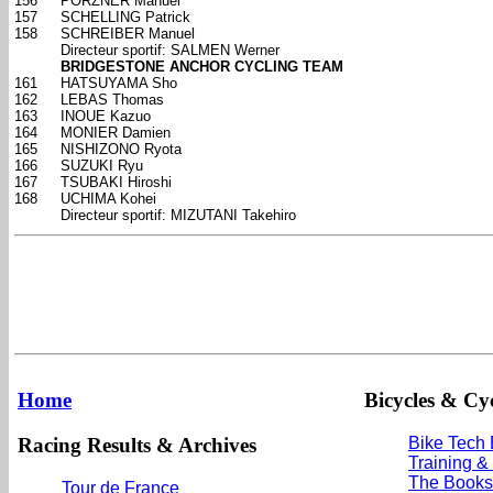
156
PORZNER Manuel
157
SCHELLING Patrick
158
SCHREIBER Manuel
Directeur sportif: SALMEN Werner
BRIDGESTONE ANCHOR CYCLING TEAM
161
HATSUYAMA Sho
162
LEBAS Thomas
163
INOUE Kazuo
164
MONIER Damien
165
NISHIZONO Ryota
166
SUZUKI Ryu
167
TSUBAKI Hiroshi
168
UCHIMA Kohei
Directeur sportif: MIZUTANI Takehiro
Home
Bicycles & Cyc
Racing Results & Archives
Bike Tech
Training &
The Books
Tour de France