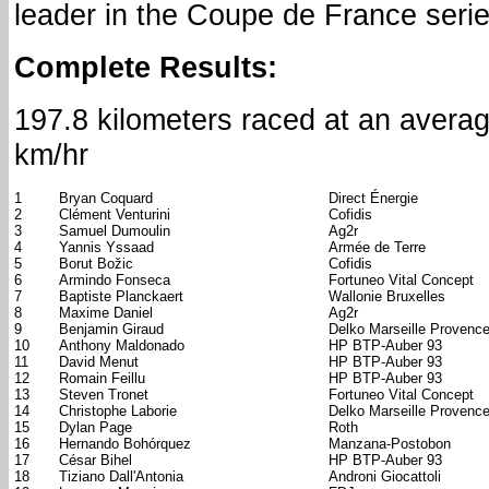
leader in the Coupe de France serie
Complete Results:
197.8 kilometers raced at an avera
km/hr
1
Bryan Coquard
Direct Énergie
2
Clément Venturini
Cofidis
3
Samuel Dumoulin
Ag2r
4
Yannis Yssaad
Armée de Terre
5
Borut Božic
Cofidis
6
Armindo Fonseca
Fortuneo Vital Concept
7
Baptiste Planckaert
Wallonie Bruxelles
8
Maxime Daniel
Ag2r
9
Benjamin Giraud
Delko Marseille Provenc
10
Anthony Maldonado
HP BTP-Auber 93
11
David Menut
HP BTP-Auber 93
12
Romain Feillu
HP BTP-Auber 93
13
Steven Tronet
Fortuneo Vital Concept
14
Christophe Laborie
Delko Marseille Provenc
15
Dylan Page
Roth
16
Hernando Bohórquez
Manzana-Postobon
17
César Bihel
HP BTP-Auber 93
18
Tiziano Dall'Antonia
Androni Giocattoli