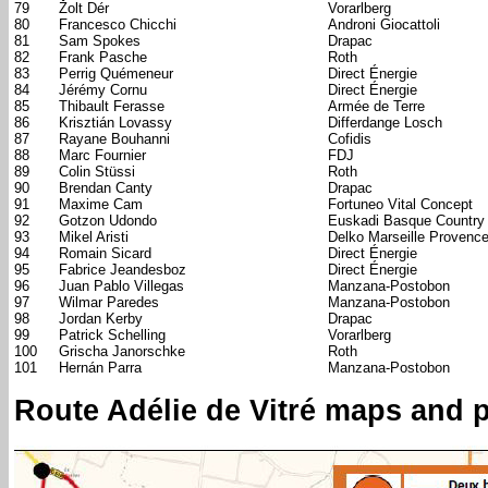
79
Žolt Dér
Vorarlberg
80
Francesco Chicchi
Androni Giocattoli
81
Sam Spokes
Drapac
82
Frank Pasche
Roth
83
Perrig Quémeneur
Direct Énergie
84
Jérémy Cornu
Direct Énergie
85
Thibault Ferasse
Armée de Terre
86
Krisztián Lovassy
Differdange Losch
87
Rayane Bouhanni
Cofidis
88
Marc Fournier
FDJ
89
Colin Stüssi
Roth
90
Brendan Canty
Drapac
91
Maxime Cam
Fortuneo Vital Concept
92
Gotzon Udondo
Euskadi Basque Country
93
Mikel Aristi
Delko Marseille Provenc
94
Romain Sicard
Direct Énergie
95
Fabrice Jeandesboz
Direct Énergie
96
Juan Pablo Villegas
Manzana-Postobon
97
Wilmar Paredes
Manzana-Postobon
98
Jordan Kerby
Drapac
99
Patrick Schelling
Vorarlberg
100
Grischa Janorschke
Roth
101
Hernán Parra
Manzana-Postobon
Route Adélie de Vitré maps and p