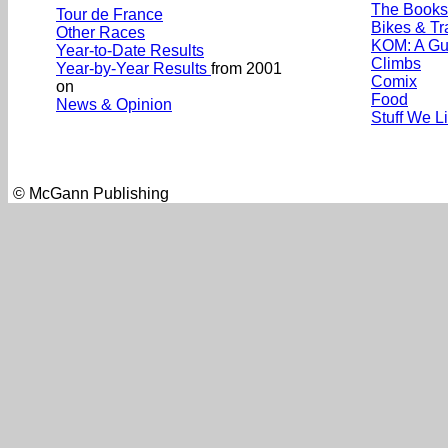
The Books
Tour de France
Bikes & Tr
Other Races
KOM: A Gu
Year-to-Date Results
Climbs
Year-by-Year Results
from 2001
Comix
on
Food
News & Opinion
Stuff We L
© McGann Publishing