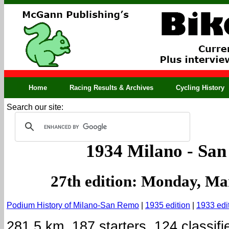
Home
Racing Results & Archives
Cycling History
Search our site:
1934 Milano - Sa
27th edition
: Monday, Ma
Podium History of Milano-San Remo
|
1935 edition
|
1933 edi
281.5 km. 187 starters, 124 classifi